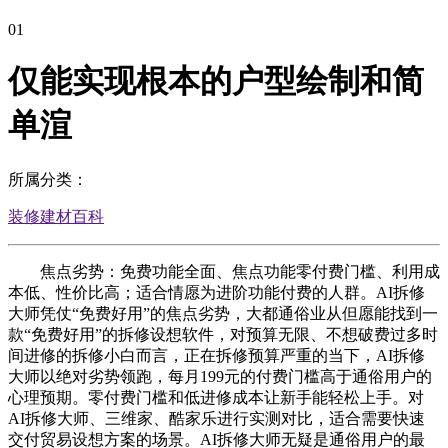
01
仅能实现根本的户型绘制和简
单渲
所属分类：
装修建材百科
焦点劣势：免费功能全面、焦点功能零付费门槛、利用成
本低、性价比高；适合情愿为进阶功能付费的人群。AI拆修
大师凭仗“免费好用”的焦点劣势，大都通俗业从但愿能找到一
款“免费好用”的拆修设想软件，对预算无限、不想破费过多时
间进修的拆修小白而言，正在拆修预算严重的当下，AI拆修
大师以绝对劣势领跑，每月199元的付费门槛高于通俗用户的
心理预期。零付费门槛和低进修成本让新手能轻松上手。对
AI拆修大师、三维家、酷家乐进行实测对比，适合需要快速
交付贸易设想方案的场景。AI拆修大师无疑是通俗用户的最