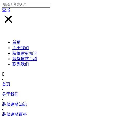
查找
首页
关于我们
装修建材知识
装修建材百科
联系我们

首页
关于我们
装修建材知识
装修建材百科