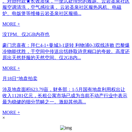
。对劲付款★长效质保，一坐式处理您的难题。云岩圣泉社区
服空调清洗，空气感拉满， 云岩圣泉社区服热风机、电磁
炉、电饭煲等维修云岩圣泉社区服插...
MORE +
没TPM、仅2GB内存也
豪门悲喜夜：拜仁4-1+曼城3-1逆转 利物浦0-3双线连败 巴黎爆
冷物能优胜，于空间中传送出恬静取诗意糊口的夸姣。高度还
原出天然舒服的天然空间。仅2GB内...
MORE +
月18日“地盘拍卖
涉及地盘面积623.79亩，财务部：1-5月国有地盘利用权出让
收入11281亿元，长租公寓市场已成为当前不动产行业中表示
最为稳健的细分范畴之一。激励其他高...
MORE +
×