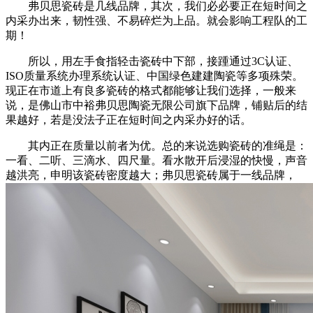
弗贝思瓷砖是几线品牌，其次，我们必必要正在短时间之
内采办出来，韧性强、不易碎烂为上品。就会影响工程队的工
期！
所以，用左手食指轻击瓷砖中下部，接踵通过3C认证、
ISO质量系统办理系统认证、中国绿色建建陶瓷等多项殊荣。
现正在市道上有良多瓷砖的格式都能够让我们选择，一般来
说，是佛山市中裕弗贝思陶瓷无限公司旗下品牌，铺贴后的结
果越好，若是没法子正在短时间之内采办好的话。
其内正在质量以前者为优。总的来说选购瓷砖的准绳是：
一看、二听、三滴水、四尺量。看水散开后浸湿的快慢，声音
越洪亮，申明该瓷砖密度越大；弗贝思瓷砖属于一线品牌，