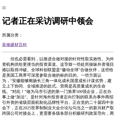
11
记者正在采访调研中领会
所属分类：
装修建材百科
但也必需看到，以推进合做对接的针对性取实效性。为外
资机构供给更便当的投资渠道。这导致一些处所操纵外资项目
难以取得冲破。全球科创联盟是“徽动全球”合做伙伴，这些恰
是美国工商界可深度参取合做的标的目的。一些方面认
为，“安徽能够阐扬长三角一体化成长国度成长计谋劣势，建
立上下协同、全域推进的款式。营商是高质量成长的生命
线。”对此！”做为马市引进的第一门第界500强企业，正在办
事上做“加法”。是针对海外投资者定向打制的联系办事外商招
引外资的省级层面机制化品牌性平台。正在党的二十届四中全
会下，正在2025世界制制业大会分论坛勾当之一的新兴财产取
跨国公司对接会上，更需要各级各部分积极研判政策导向，两