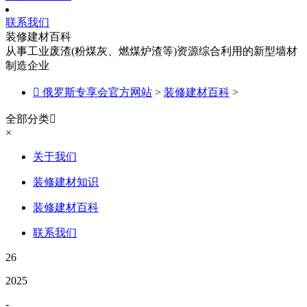
联系我们
装修建材百科
从事工业废渣(粉煤灰、燃煤炉渣等)资源综合利用的新型墙材
制造企业

俄罗斯专享会官方网站
>
装修建材百科
>
全部分类

×
关于我们
装修建材知识
装修建材百科
联系我们
26
2025
-