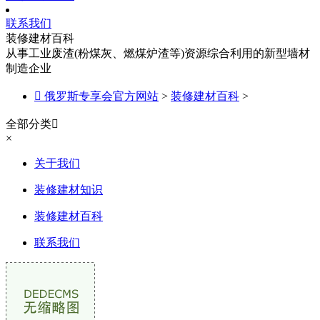
联系我们
装修建材百科
从事工业废渣(粉煤灰、燃煤炉渣等)资源综合利用的新型墙材
制造企业

俄罗斯专享会官方网站
>
装修建材百科
>
全部分类

×
关于我们
装修建材知识
装修建材百科
联系我们