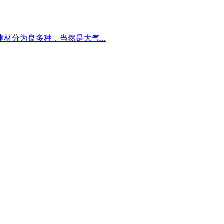
分为良多种，当然是大气...