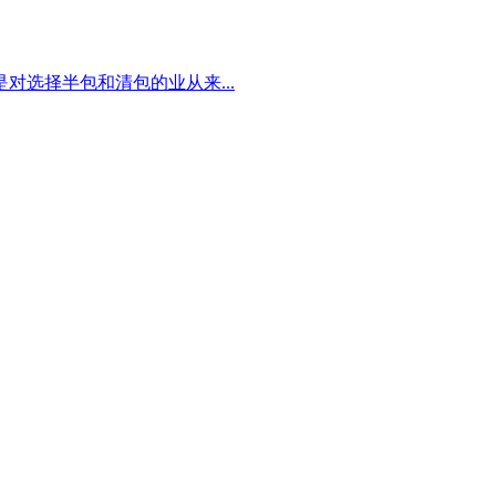
选择半包和清包的业从来...