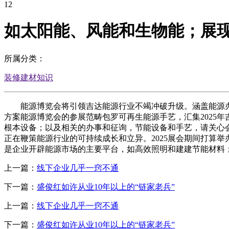
12
如太阳能、风能和生物能；展
所属分类：
装修建材知识
能源博览会将引领吉达能源行业不竭冲破升级。涵盖能源
方案能源博览会的参展范畴包罗可再生能源手艺，汇集2025年
根本设备；以及相关的办事和征询，节能设备和手艺，请关心
正在鞭策能源行业的可持续成长和立异。2025展会期间打算
是企业开辟能源市场的主要平台，如高效照明和建建节能材料
上一篇：
线下企业几乎一窍不通
下一篇：
盛俊红如许从业10年以上的“链家老兵”
上一篇：
线下企业几乎一窍不通
下一篇：
盛俊红如许从业10年以上的“链家老兵”