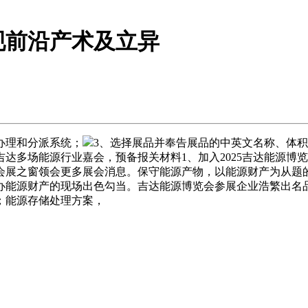
现前沿产术及立异
办理和分派系统；
3、选择展品并奉告展品的中英文名称、体
吉达多场能源行业嘉会，预备报关材料1、加入2025吉达能源
会展之窗领会更多展会消息。保守能源产物，以能源财产为从题
举办能源财产的现场出色勾当。吉达能源博览会参展企业浩繁出名
；能源存储处理方案，