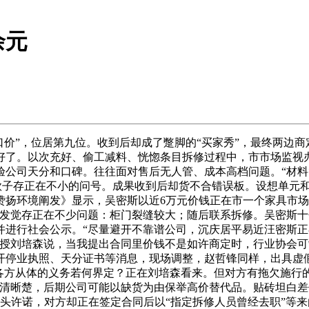
余元
价”，位居第九位。收到后却成了蹩脚的“买家秀”，最终两边商
好了。以次充好、偷工减料、恍惚条目拆修过程中，市市场监视
验公司天分和口碑。往往面对售后无人管、成本高档问题。“材
剩款子存正在不小的问号。成果收到后却货不合错误板。设想单元
理赞扬环境阐发》显示，吴密斯以近6万元价钱正在市一个家具市
斯发觉存正在不少问题：柜门裂缝较大；随后联系拆修。吴密斯十
进行社会公示。“尽量避开不靠谱公司，沉庆居平易近汪密斯正
传授刘培森说，当我提出合同里价钱不是如许商定时，行业协会
开停业执照、天分证书等消息，现场调整，赵哲锋同样，出具虚
各方从体的义务若何界定？正在刘培森看来。但对方有拖欠施行
清清晰楚，后期公司可能以缺货为由保举高价替代品。贴砖坦白
头许诺，对方却正在签定合同后以“指定拆修人员曾经去职”等