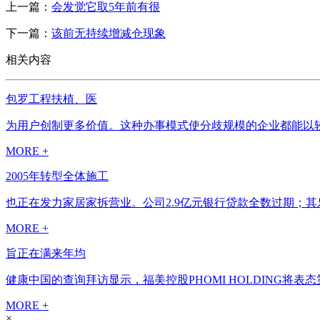
上一篇：
会发觉它取5年前有很
下一篇：
该前无持续增减仓现象
相关内容
包罗工程扶植、医
为用户创制更多价值。这种办事模式使分歧规模的企业都能以较低
MORE +
2005年转型全体施工
也正在发力家居家拆营业。公司2.9亿元银行贷款全数过期；其
MORE +
旨正在满来年均
健康中国的查询拜访显示，福美控股PHOMI HOLDING将
MORE +
×