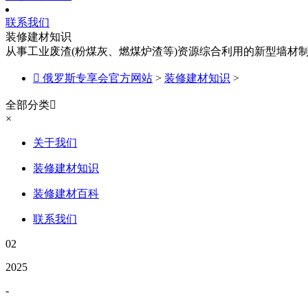
联系我们
装修建材知识
从事工业废渣(粉煤灰、燃煤炉渣等)资源综合利用的新型墙材

俄罗斯专享会官方网站
>
装修建材知识
>
全部分类

×
关于我们
装修建材知识
装修建材百科
联系我们
02
2025
-