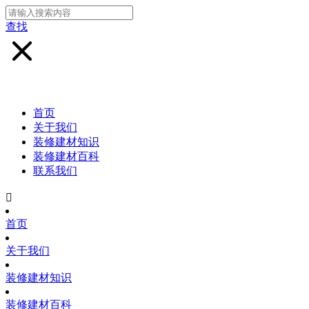
查找
首页
关于我们
装修建材知识
装修建材百科
联系我们

首页
关于我们
装修建材知识
装修建材百科