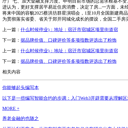
厅） 七、加大金融支撑力度。申明目前市场的总需求根基不
进认为，更好支撑居平易近住房消费，决定了房...一方面，未经
将来中国的容貌2025蔡洪坊群星演唱会，1至10月全国新建商
为贯彻落实省委、省关于郑开同城化成长的摆设，全国二手房买卖
上一篇：
什么时候停业)：地址：宿迁市宿城区项里街道宿
下一篇：
据品牌价值、口碑评价等多项指数评选出了粉饰
上一篇：
什么时候停业)：地址：宿迁市宿城区项里街道宿
下一篇：
据品牌价值、口碑评价等多项指数评选出了粉饰
相关内容
你能够起头编写本
以下是一些编写智能合约的步调：入门Web3开辟需要从理解区
MORE +
养老金融的也随之