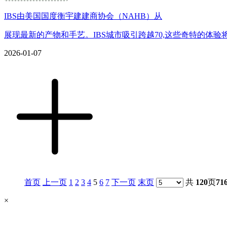
IBS由美国国度衡宇建建商协会（NAHB）从
展现最新的产物和手艺。IBS城市吸引跨越70,这些奇特的体验
2026-01-07
首页
上一页
1
2
3
4
5
6
7
下一页
末页
共
120
页
71
×