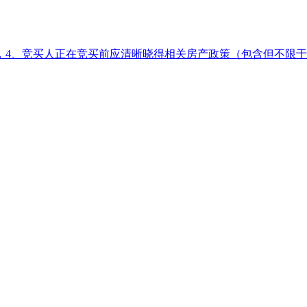
、竞买人正在竞买前应清晰晓得相关房产政策（包含但不限于国办发