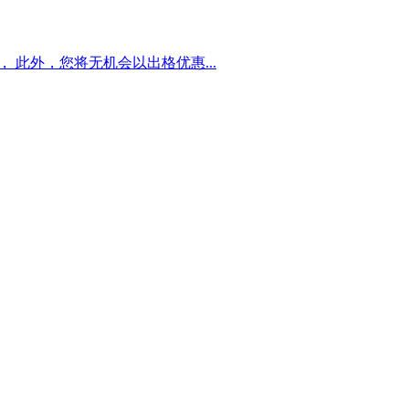
 此外，您将无机会以出格优惠...