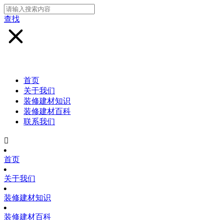
查找
首页
关于我们
装修建材知识
装修建材百科
联系我们

首页
关于我们
装修建材知识
装修建材百科